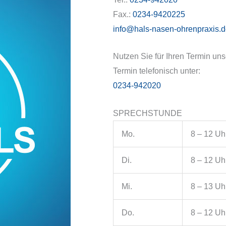
Fax.:
0234-9420225
info@hals-nasen-ohrenpraxis.
Nutzen Sie für Ihren Termin un
Termin telefonisch unter:
0234-942020
SPRECHSTUNDE
Mo.
8 – 12 Uh
Di.
8 – 12 Uh
Mi.
8 – 13 Uh
Do.
8 – 12 Uh