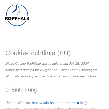
Zum
Inhalt
springen
Cookie-Richtlinie (EU)
Diese Cookie-Richtlinie wurde zuletzt am Juli 15, 2024
aktualisiert und gilt für Bürger und Einwohner mit ständigem
Wohnsitz im Europäischen Wirtschaftsraum und der Schweiz.
1. Einführung
Unsere Website,
https://hals-nasen-ohrenpraxis.de
(im
folgenden: „Die Website“) verwendet Cookies und ähnliche