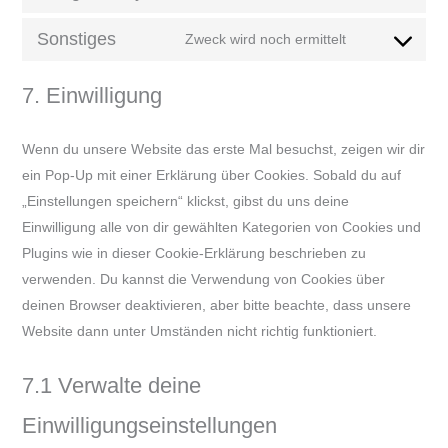
Consent
service
to
woocommerc
Sonstiges
Zweck wird noch ermittelt
Consent
service
to
google-
7. Einwilligung
service
analytics
sonstiges
Wenn du unsere Website das erste Mal besuchst, zeigen wir dir
ein Pop-Up mit einer Erklärung über Cookies. Sobald du auf
„Einstellungen speichern“ klickst, gibst du uns deine
Einwilligung alle von dir gewählten Kategorien von Cookies und
Plugins wie in dieser Cookie-Erklärung beschrieben zu
verwenden. Du kannst die Verwendung von Cookies über
deinen Browser deaktivieren, aber bitte beachte, dass unsere
Website dann unter Umständen nicht richtig funktioniert.
7.1 Verwalte deine
Einwilligungseinstellungen